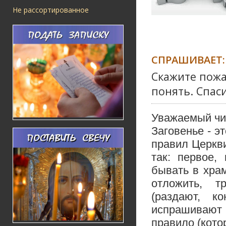
Не рассортированное
СПРАШИВАЕТ:
Скажите пожал
понять. Спас
Уважаемый чит
Заговенье - э
правил Церкв
так: первое,
бывать в хра
отложить, т
(раздают, ко
испрашивают
правило (кото