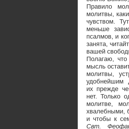
Правило мол
молитвы, каки
чувством. Ту
меньше завис
псалмов, и ко
занята, читай
вашей свободн
Полагаю, что
мысль остави
молитвы, ус
удобнейшим 
их прежде че
нет. Только 
молитве, мо
хвалебными, 
и чтобы к се
Свт. Феофа