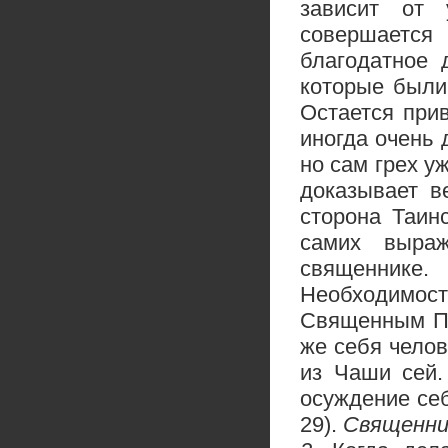
зависит от 
совершается
благодатное 
которые были
Остается прив
иногда очень 
но сам грех уж
доказывает в
сторона Таин
самих выраж
священнике.
Необходимо
Священным Пи
же себя челов
из Чаши сей.
осуждение себ
29).
Священни