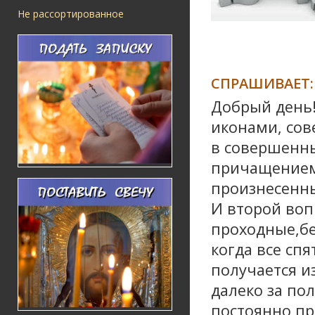
Не рассортированное
СПРАШИВАЕТ:
Добрый день!
иконами, сов
в совершенны
причащением,
произнесенны
И второй воп
проходные,бе
когда все спя
получается из
далеко за пол
постоянно пр