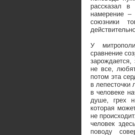
рассказал в 
намерение – 
союзники то
действительно 
У митрополи
сравнение соз
зарождается, 
не все, любя
потом эта сер
в лепесточки 
в человеке на
душе, грех н
которая може
не происходит.
человек здес
поводу сов