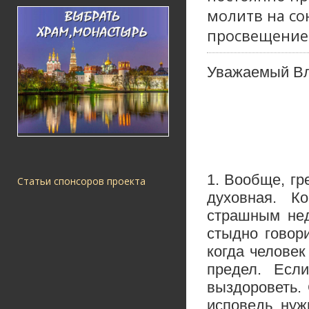
молитв на со
просвещение 
Уважаемый В
1. Вообще, гр
Статьи спонсоров проекта
духовная. К
страшным нед
стыдно говор
когда человек
предел. Есл
выздороветь. 
исповедь нуж