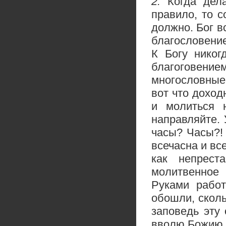
2.
Когда дел
правило, то 
должно. Бог в
благословение
К Богу никог
благоговени
многословные
вот что доход
и молиться 
направляйте.
часы? Часы?!
всечасна и вс
как непрест
молитвенное 
Руками работ
обошли, сколь
заповедь эту
вволю Божию, 