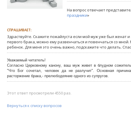
На вопрос отвечает представите
праздники
»
СПРАШИВАЕТ:
Здраствуйте. Скажите пожайлуста если мой муж уже был женат и в
первого брака, можно ему развенчаться и повенчаться со мной. М
ребенок. Для меня это очень важно, подскажите что делать. Спа
Уважаемый читатель!
Согласно Церковному канону, ваш муж живет в блудном сожитель
"Что Бог сочетал, человек да не разлучит". Основная причина
расторжение брака,- прелюбодеяние одного из супругов.
Этот ответ просмотрели 4550 раз.
Вернуться к списку вопросов