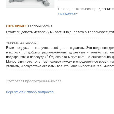
На вопрос отвечает представите
праздники
»
СПРАШИВАЕТ:
Георгий Россия
Стоит ли давать человеку милостыню,зная что он пропивает эти 
Уважаемый Георгий!
Если так думать, то лучше вообще ее не давать. Это подаяние до
мыслями, с добрым расположением душевным - только так оно
подозрениях и пересудах? Однако это могут быть не обязательно де
Милостыня - это то, в чем человек нужду в определенное время име
утешить, и сочувствие оказать - все это наша милостыня, т.е. милос
Этот ответ просмотрели 4906 раз.
Вернуться к списку вопросов