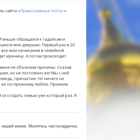
ль сайта «
Православные посты и
. Раньше обращался к гадалкам и
шихся мне девушек. Первый раз в 20
я все мои начинания в семейной
дят мужчину. А потом происходит
 меня не объяснив причины. Сказав
ешил, но не постоянно же! Мы с ней
оведь, причастие. Но ничего не
я ее по-прежнему люблю. Прожили
тся создать семью уже который раз. Я
о нашей жизни. Молитесь чистосердечно,