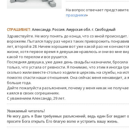
На вопрос отвечает представите
праздники
»
СПРАШИВАЕТ:
Александр. Россия. Амурская обл. г. Свободный
Здравствуйте. Не могу понять до конца, что со мной происходит
ворожеям. Пытался пару раз через таких приворожить понравив
лет, второй в 28. Ничем хорошим вот уже какой раз не кончаютс
жизни, хотя первое время я девушкам нравлюсь и они во мне ви
какой то перелом и все рушится.
Последняя девушка, уже даже день свадьбы назначили, бросила
только, что устала от ревности. Я понимаю, что этим я иногда гр
сколько жили вместе-столько ходили в церковь на службы, на исп
помогло спасти наши отношения. Она сейчас меня ненавидит, а 
больше года.
Дайте пожалуйста разъяснения, почему у меня никак не получае
каялся в своих согрешениях.
С уважением Александр, 29 лет.
Уважаемый читатель!
Не могу дать я Вам требуемых разъяснений, ведь един Бог ведает 
просите Бога открыть Его благую волю и устроить вашу жизнь.