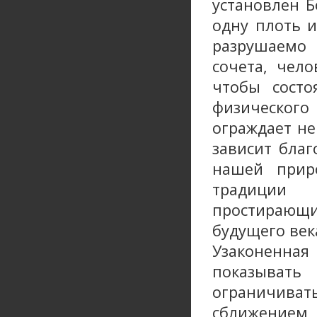
установлен Б
одну плоть 
разрушаемо 
сочета, чело
чтобы состо
физическог
ограждает не
зависит бла
нашей прир
традиции
простирающим
будущего век
Узаконенна
показывать
ограничив
сближением