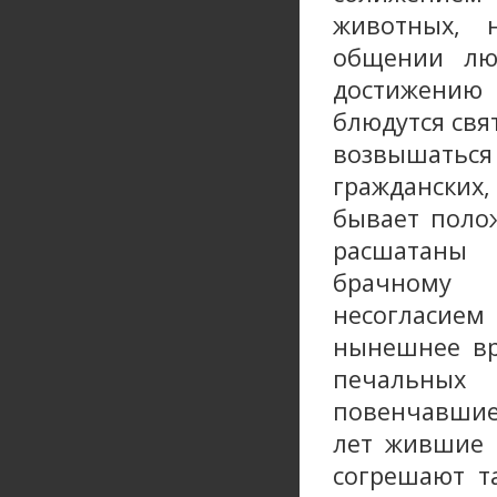
животных, 
общении лю
достижению 
блюдутся свя
возвышаться 
гражданских
бывает поло
расшатаны 
брачному 
несогласием 
нынешнее вр
печальных 
повенчавшие
лет жившие 
согрешают т