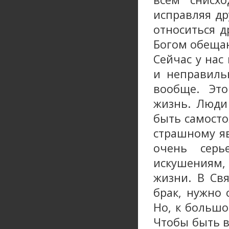
исправляя др
относиться д
Богом обеща
Сейчас у нас
и неправиль
вообще. Эт
жизнь. Люди
быть самосто
страшному яв
очень серь
искушениям,
жизни. В Св
брак, нужно 
Но, к большо
Чтобы быть в