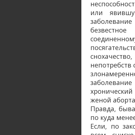
неспособнос
или явившу
заболевани
безвестно
соединенн
посягательст
снохачеств
непотребств 
злонамеренн
заболевание
хронически
женой аборта
Правда, быва
по куда мене
Если, по за
всем снисхо