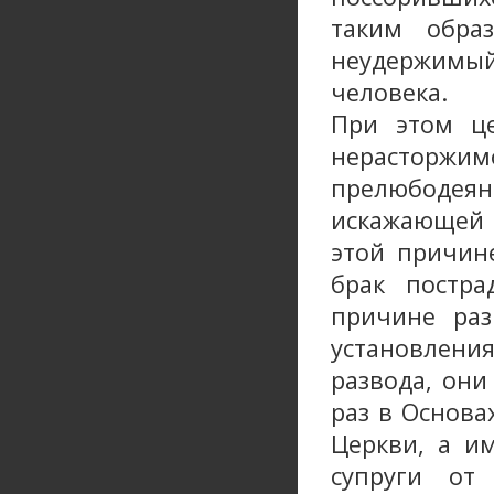
таким обра
неудержимый
человека.
При этом ц
нерасторжи
прелюбодея
искажающей 
этой причин
брак постр
причине ра
установлен
развода, он
раз в Основа
Церкви, а и
супруги от 