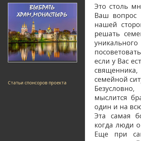
Это столь мн
Ваш вопрос 
нашей стор
решать семе
уникально
посоветоват
если у Вас ес
священника
семейной сит
Статьи спонсоров проекта
Безусловно
мыслится б
один и на вс
Эта самая б
когда люди о
Еще при са