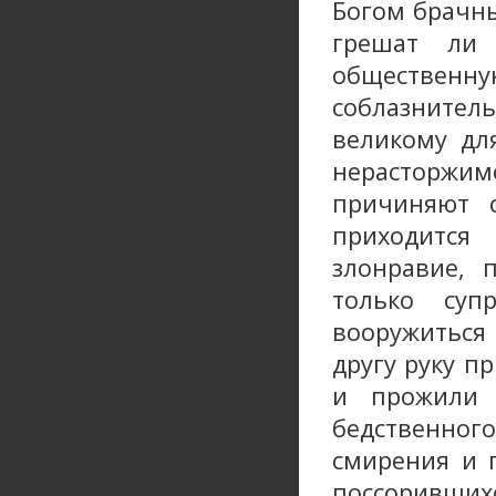
Богом брачны
грешат ли
общественну
соблазнител
великому дл
нерасторжи
причиняют 
приходится
злонравие, 
только суп
вооружиться
другу руку п
и прожили 
бедственног
смирения и 
поссорившихс