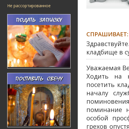
Не рассортированное
СПРАШИВАЕТ:
Здравствуйте
кладбище в с
Уважаемая Ве
Ходить на 
посетить кла
началу служ
поминовени
поминание н
особой прос
грехов опуст