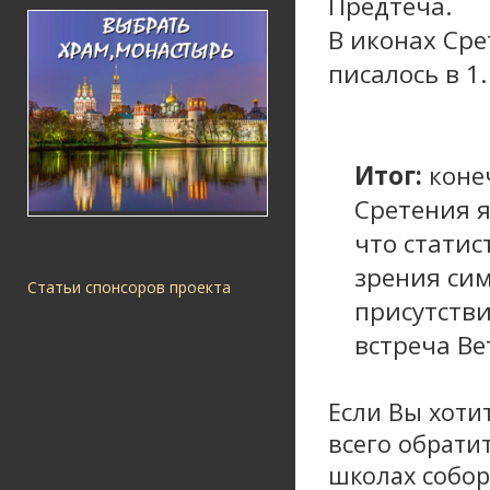
Предтеча.
В иконах Сре
писалось в 1
Итог:
коне
Сретения я
что статис
зрения си
Статьи спонсоров проекта
присутстви
встреча Ве
Если Вы хоти
всего обрати
школах собор