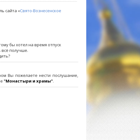
ль сайта «
Свято-Вознесенское
тому бы хотел на время отпуск
 всё получше.
дить?
ром Вы пожелаете нести послушание,
ле
"Монастыри и храмы"
.