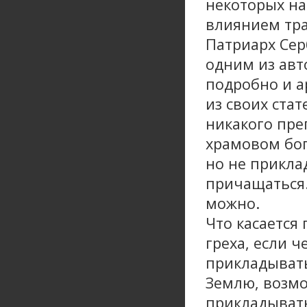
некоторых на
влиянием тра
Патриарх Сер
одним из авт
подробно и а
из своих стат
никакого пре
храмовом бог
но не прикла
причащаться.
можно.
Что касается 
греха, если ч
прикладывать
Землю, возмо
прикладывать