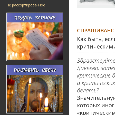
Не рассортированное
СПРАШИВАЕТ:
Как быть, ес
критическим
Здравствуйте
Дивеево, зате
критические д
а критических
делать?
Значительную
которых иног
«критическим