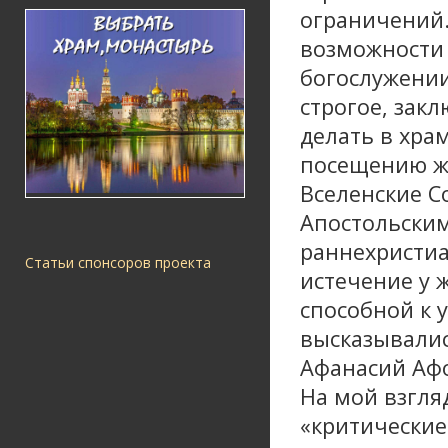
ограничений
возможности 
богослужении
строгое, закл
делать в хра
посещению же
Вселенские С
Апостольски
раннехристиа
Статьи спонсоров проекта
истечение у 
способной к 
высказывалис
Афанасий Аф
На мой взгля
«критические