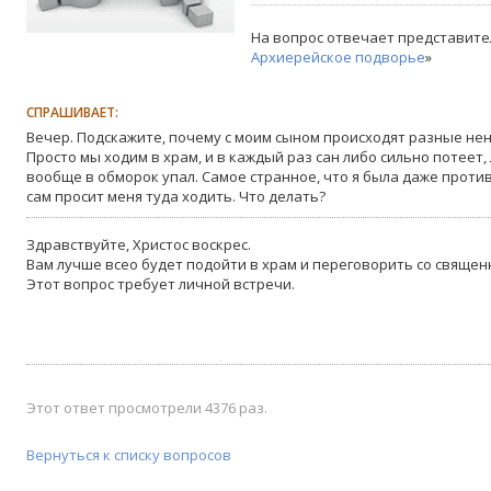
На вопрос отвечает представите
Архиерейское подворье
»
СПРАШИВАЕТ:
Вечер. Подскажите, почему с моим сыном происходят разные не
Просто мы ходим в храм, и в каждый раз сан либо сильно потеет, 
вообще в обморок упал. Самое странное, что я была даже против 
сам просит меня туда ходить. Что делать?
Здравствуйте, Христос воскрес.
Вам лучше всео будет подойти в храм и переговорить со священ
Этот вопрос требует личной встречи.
Этот ответ просмотрели 4376 раз.
Вернуться к списку вопросов