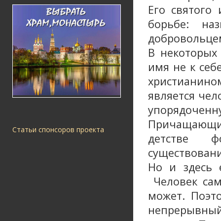
Его святого
борьбе: на
добровольцем
В некоторых 
имя не к себ
христианино
является чел
упорядоч
Причащающи
Статьи спонсоров проекта
детстве ф
существовани
Но и здесь 
Человек сам,
может. Поэт
непрерывный