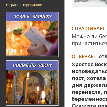
Не рассортированное
СПРАШИВАЕТ:
Можно ли бе
причаститься
ОТВЕЧАЕТ:
от
Хростос Вос
исповедатьс
пост, хотел
дня держала
перенесла, п
беременност
Скажите по