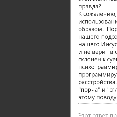
правда?
К сожалению, 
использован
образом. Пор
нашего подсо
нашего Иисус
и не верит в
склонен к су
психотравмир
программирую
расстройства
"порча" и "с
этому поводу 
Этот ответ пр