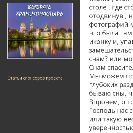
столе , где с
отодвинув , 
фотографий м
что была там
иконку и, упа
замешательст
снам? или мо
Снам спасител
Мы можем при
Статьи спонсоров проекта
глубоких раз
бываю сны, ч
Впрочем, о то
Господь нас 
или такую не
уверенностью