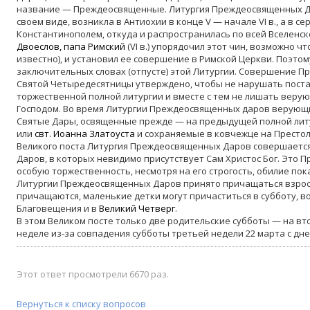
название — Преждеосвященные. Литургия Преждеосвященных Д
своем виде, возникла в Антиохии в конце V — начале VI в., а в с
Константинополем, откуда и распространилась по всей Вселенс
Двоеслов, папа Римский
(VI в.) упорядочил этот чин, возможно ч
известно), и установил ее совершение в Римской Церкви. Поэто
заключительных словах (отпусте) этой Литургии. Совершение П
Святой Четыредесятницы утверждено, чтобы не нарушать пост
торжественной полной литургии и вместе с тем не лишать веру
Господом. Во время Литургии Преждеосвященных даров верующ
Святые Дары, освященные прежде — на предыдущей полной литур
или
свт. Иоанна Златоуста
и сохраняемые в ковчежце на Престоле
Великого поста Литургия Преждеосвященных Даров совершается
Даров, в которых невидимо присутствует Сам Христос Бог. Это 
особую торжественность, несмотря на его строгость, обилие по
Литургии Преждеосвященных Даров принято причащаться взросл
причащаются, маленькие детки могут причаститься в субботу, в
Благовещения и в
Великий Четверг
.
В этом Великом посте только две родительские субботы — на втор
неделе из-за совпадения субботы третьей недели 22 марта с дн
Этот ответ просмотрели 6670 раз.
Вернуться к списку вопросов