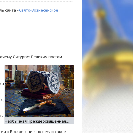
ль сайта «
Свято-Вознесенское
почему Литургия Великим постом
ма
го,
ы
.
Необычная Преждеосвященная…
ии в Воскресение, потому и такое