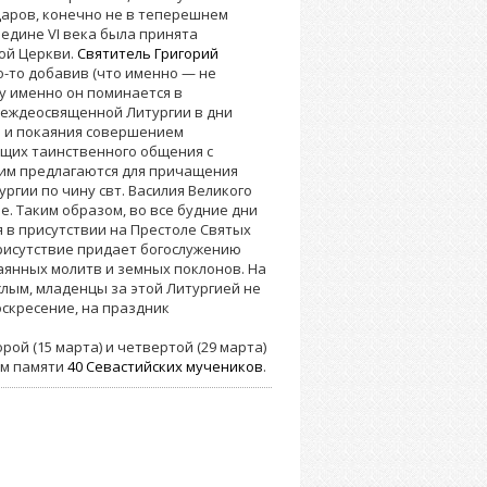
аров, конечно не в теперешнем
ередине VI века была принята
кой Церкви.
Святитель Григорий
то-то добавив (что именно — не
му именно он поминается в
реждеосвященной Литургии в дни
а и покаяния совершением
ющих таинственного общения с
им предлагаются для причащения
гии по чину свт. Василия Великого
. Таким образом, во все будние дни
 в присутствии на Престоле Святых
Присутствие придает богослужению
каянных молитв и земных поклонов. На
ым, младенцы за этой Литургией не
оскресение, на праздник
ой (15 марта) и четвертой (29 марта)
ем памяти
40 Севастийских мучеников
.