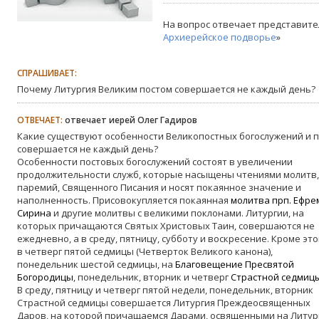
На вопрос отвечает представите
Архиерейское подворье
»
СПРАШИВАЕТ:
Почему Литургия Великим постом совершается не каждый день?
ОТВЕЧАЕТ:
отвечает иерей Олег Гадиров
Какие существуют особенности Великопостных богослужений и 
совершается не каждый день?
Особенности постовых богослужений состоят в увеличении
продолжительности служб, которые насыщены чтениями молитв,
паремий, Священного Писания и носят покаянное значение и
наполненность. Присовокупляется покаянная
молитва прп. Ефре
Сирина
и другие молитвы с великими поклонами. Литургии, на
которых причащаются Святых Христовых Таин, совершаются не
ежедневно, а в среду, пятницу, субботу и воскресение. Кроме это
в четверг пятой седмицы (Четверток Великого канона),
понедельник шестой седмицы, на
Благовещение Пресвятой
Богородицы
, понедельник, вторник и четверг
Страстной седмиц
В среду, пятницу и четверг пятой недели, понедельник, вторник
Страстной седмицы совершается Литургия Преждеосвященных
Даров, на которой причащаемся Дарами, освященными на Литург