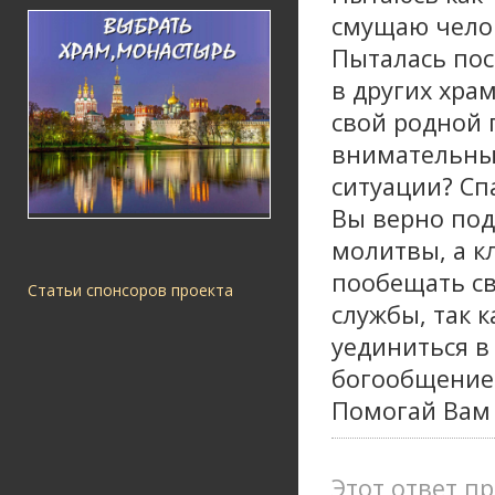
смущаю челов
Пыталась по
в других храм
свой родной 
внимательны 
ситуации? Сп
Вы верно под
молитвы, а к
пообещать св
Статьи спонсоров проекта
службы, так 
уединиться в
богообщением
Помогай Вам 
Этот ответ пр