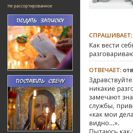
Не рассортированное
СПРАШИВАЕТ:
Как вести се
разговариваю
ОТВЕЧАЕТ:
от
Здравствуйте
никакие разг
замечают зна
службы, прив
«как мои дела
видно...».
Пытаюсь как-