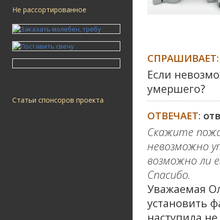
Не рассортированное
СПРАШИВАЕТ:
Если невозмо
умершего?
Статьи спонсоров проекта
ОТВЕЧАЕТ:
от
Скажите пожал
невозможно у
возможно ли е
Спасибо.
Уважаемая Ол
установить ф
наступила не