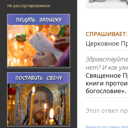
Не рассортированное
СПРАШИВАЕТ:
Церковное Пр
Здравствуйте!
нет? И как уз
Священное Пр
книги протои
богословие».
Этот ответ пр
Вернуться к списку во