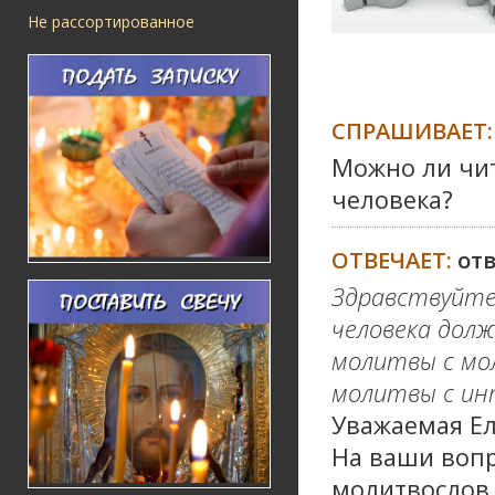
Не рассортированное
СПРАШИВАЕТ:
Можно ли чит
человека?
ОТВЕЧАЕТ:
от
Здравствуйте,
человека дол
молитвы с мо
молитвы с ин
Уважаемая Е
На ваши вопр
молитвослов,