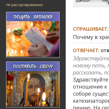
Не рассортированное
СПРАШИВАЕТ:
Почему в хра
ОТВЕЧАЕТ:
от
Здравствуйте!
новому петь, 
рассказать, п
Здравствуйте
отношение к 
соборе сущес
катехизаторо
пению. На се