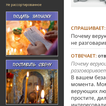
Не рассортированное
СПРАШИВАЕТ:
Почему верую
не разговари
ОТВЕЧАЕТ:
от
Почему верующ
разговаривает
В вашем беза
момента. Мом
верующих люд
простите, дил
интересовали