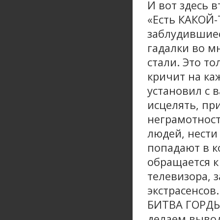
И вот здесь 
«Есть КАКОЙ-
заблудившиес
гадалки во м
стали. Это т
кричит на каж
установил с 
исцелять, при
неграмотност
людей, нести
попадают в ко
обращается к
телевизора, 
экстрасенсов
БИТВА ГОРДЫНЬ
делаем вывод