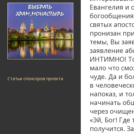
Евангелия и 
богообщения 
святых апосто
пронизан при
темы, Вы заяв
заявление аб
ИНТИМНО! Тол
мало что смо
чуде. Да и б
Статьи спонсоров проекта
в человеческ
напоказ, и то
начинать общ
через очищен
«Эй, Бог! Где
получится. За