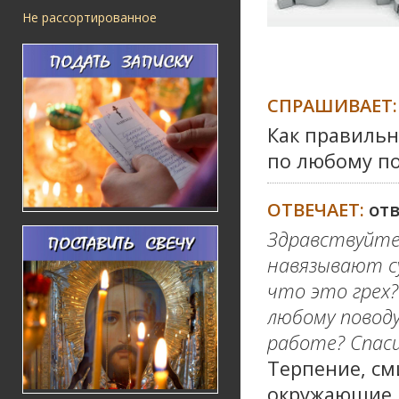
Не рассортированное
СПРАШИВАЕТ:
Как правильн
по любому п
ОТВЕЧАЕТ:
от
Здравствуйте,
навязывают су
что это грех?
любому поводу
работе? Спаси
Терпение, см
окружающие В