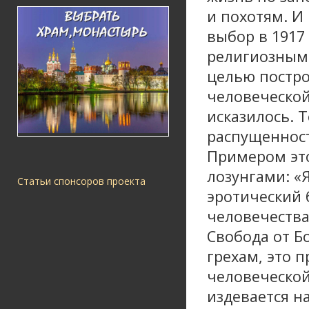
и похотям. И 
выбор в 1917
религиозным
целью постро
человеческой
исказилось. 
распущенност
Примером это
лозунгами: «
Статьи спонсоров проекта
эротический
человечества 
Свобода от Б
грехам, это 
человеческой 
издевается н