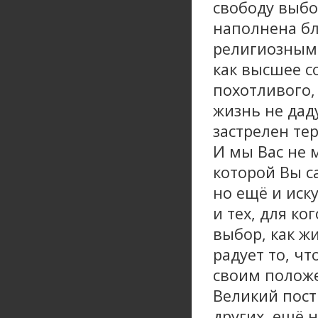
свободу выбо
наполнена бл
религиозным
как высшее с
похотливого,
жизнь не дад
застрелен те
И мы Вас не 
которой Вы с
но ещё и иску
и тех, для к
выбор, как ж
радует то, ч
своим положе
Великий пост
других, ещё 