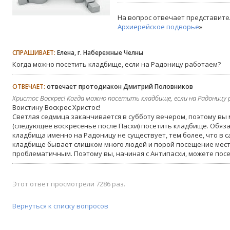
На вопрос отвечает представите
Архиерейское подворье
»
СПРАШИВАЕТ:
Елена, г. Набережные Челны
Когда можно посетить кладбище, если на Радоницу работаем?
ОТВЕЧАЕТ:
отвечает протодиакон Дмитрий Половников
Христос Воскрес! Когда можно посетить кладбище, если на Радоницу 
Воистину Воскрес Христос!
Светлая седмица заканчивается в субботу вечером, поэтому вы 
(следующее воскресенье после Пасхи) посетить кладбище. Обяз
кладбища именно на Радоницу не существует, тем более, что в с
кладбище бывает слишком много людей и порой посещение мес
проблематичным. Поэтому вы, начиная с Антипасхи, можете пос
Этот ответ просмотрели 7286 раз.
Вернуться к списку вопросов