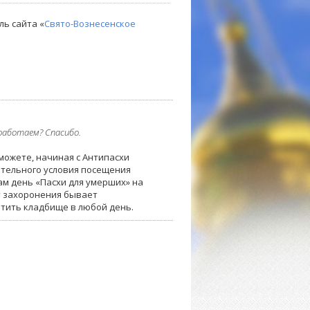
ль сайта «
Свято-Вознесенское
работаем? Спасибо.
можете, начиная с Антипасхи
ательного условия посещения
ам день «Пасхи для умерших» на
т захоронения бывает
етить кладбище в любой день.