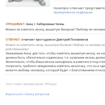
На вопрос отвечает представите
Архиерейское подворье
»
СПРАШИВАЕТ:
Анна, г. Набережные Челны
Можно ли освятить икону, вышитую бисером? Любому ли челове
ОТВЕЧАЕТ:
отвечает протодиакон Дмитрий Половников
Можно ли освятить икону, вышитую бисером? Любому ли человеку м
родственникам?
Уважаемая Анна, для того, чтобы освятить вышитую икону, ее н
должна быть обязательно надписана, т.е. название иконы должн
Желательно, чтобы Ваша икона находилась в рамочке и под стек
попросить требного священника освятить иконочку, что он и с
можете любому человеку, который будет с благоговением относи
Этот ответ просмотрели 7355 раз.
Вернуться к списку вопросов