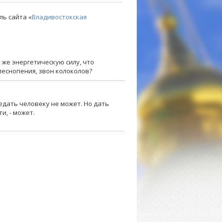
ль сайта «
Владивостокская
 же энергетическую силу, что
еснопения, звон колоколов?
едать человеку не может. Но дать
и, - может.