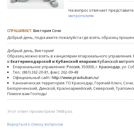
На вопрос отвечает представите
митрополия
»
СПРАШИВАЕТ:
Виктория Сочи
Добрый день, подскажите пожалуйста где взять образец проше
Добрый день, Виктория!
Образец можно взять в канцелярии епархиального управления. Е
в
Екатеринодарской и Кубанской епархии
Кубанской митроп
Епархиальное управление:
Россия
, 350000, г.
Краснодар
, ул. С
Тел.: (861) 262-20-81, факс: 262-09-48
Официальный сайт:
http://www.pravkuban.ru/
Каноническая территория: ГО Краснодар, Горячий Ключ, Сочи;
Белореченский, Динской, Красноармейский, Северский, Туапсинс
Помоги вам Господь!
Этот ответ просмотрели 7468 раз.
Вернуться к списку вопросов