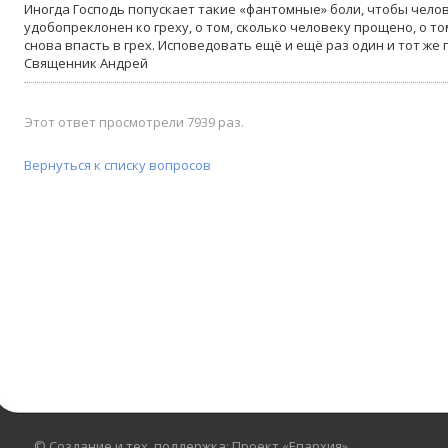
Иногда Господь попускает такие «фантомные» боли, чтобы челов
удобопреклонен ко греху, о том, сколько человеку прощено, о то
снова впасть в грех. Исповедовать ещё и ещё раз один и тот же 
Священник Андрей
Этот ответ просмотрели 7939 раз.
Вернуться к списку вопросов
© Создание и тех. поддержка: Проект «Епархия»