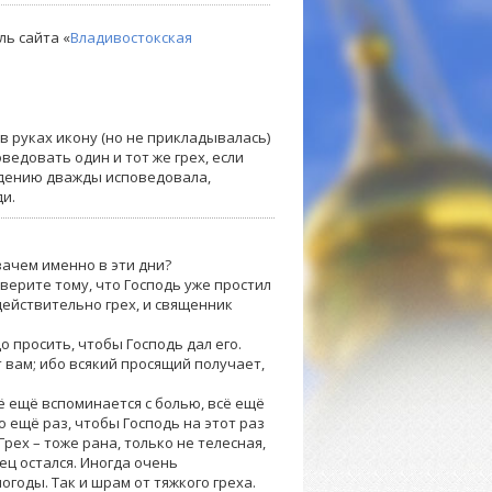
ль сайта «
Владивостокская
в руках икону (но не прикладывалась)
ведовать один и тот же грех, если
едению дважды исповедовала,
и.
 зачем именно в эти дни?
 верите тому, что Господь уже простил
 действительно грех, и священник
до просить, чтобы Господь дал его.
т вам; ибо всякий просящий получает,
сё ещё вспоминается с болью, всё ещё
о ещё раз, чтобы Господь на этот раз
рех – тоже рана, только не телесная,
бец остался. Иногда очень
годы. Так и шрам от тяжкого греха.