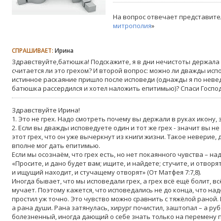
На вопрос отвечает представите
митрополия
»
СПРАШИВАЕТ:
Ирина
Здравствуйте,батюшка! Подскажите, я в дни нечистоты держала 
считается ли это грехом? И второй вопрос: можно ли дважды испо
истинное раскаяние пришло после исповеди (однажды я по нев
батюшка рассердился и хотел наложить епитимью)? Спаси Господ
Здравствуйте Ирина!
1. Это не грех. Надо смотреть почему вы держали в руках икону,
2. Если вы дважды исповедуете один и тот же грех - значит вы не
этот грех, что он уже вычеркнут из книги жизни. Такое неверие,
вполне мог дать епитимью.
Если мы осознаём, что грех есть, но нет покаянного чувства – на
«Просите, и дано будет вам; ищите, и найдете; стучите, и отворя
и ищущий находит, и стучащему отворят» (От Матфея 7:7,8).
Иногда бывает, что мы исповедали грех, а грех всё ещё болит, в
мучает. Поэтому кажется, что исповедались не до конца, что над
простил уж точно. Это чувство можно сравнить с тяжёлой раной. Г
а рана души. Рана затянулась, хирург почистил, заштопал – а ру
болезненный, иногда дающий о себе знать только на перемену по