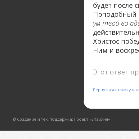
будет после с
Прподобный С
ум твой во ад
действительн
Христос побед
Ним и воскре
Этот ответ пр
Вернуться к списку во
© Создание и тех. поддержка: Проект «Епархия»