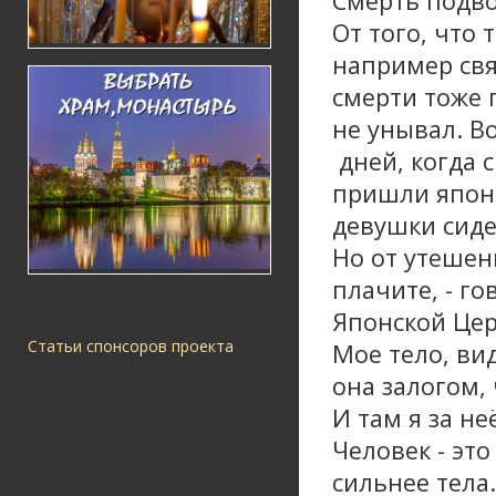
Смерть подво
От того, что 
например свя
смерти тоже 
не унывал. В
дней, когда 
пришли японс
девушки сиде
Но от утешен
плачите, - го
Японской Цер
Статьи спонсоров проекта
Мое тело, ви
она залогом,
И там я за не
Человек - это
сильнее тела.