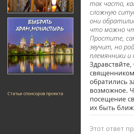
так часто, ка
сложную ситуа
они обратили
что можно чт
Простите, сам
звучит, но р
племянники и 
Здравствйте,
священником,
обратились з
возможное. Ч
Статьи спонсоров проекта
посещение с
их быть ближ
Этот ответ пр