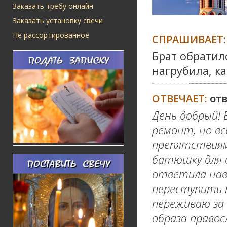
Заказать требу онлайн
Заказать установку свечи
Не рассортированное
СПРАШИВАЕТ:
Брат обратил
нагрубила, к
ОТВЕЧАЕТ:
от
День добрый! 
ремонт, но в
препятствиям
батюшку для о
ответила наве
переступить 
переживаю за 
образа правос