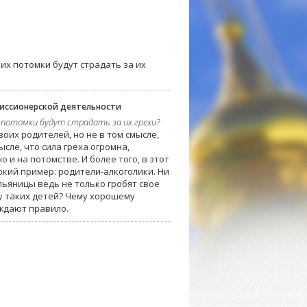
 их потомки будут страдать за их
миссионерской деятельности
 потомки будут страдать за их грехи?
оих родителей, но не в том смысле,
ысле, что сила греха огромна,
 и на потомстве. И более того, в этот
кий пример: родители-алкоголики. Ни
(пьяницы ведь не только гробят свое
 у таких детей? Чему хорошему
рждают правило.