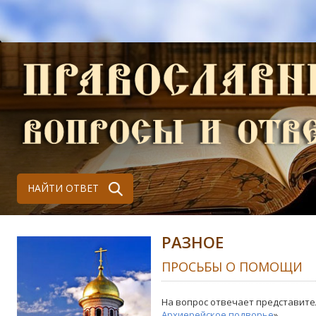
НАЙТИ ОТВЕТ
РАЗНОЕ
ПРОСЬБЫ О ПОМОЩИ
На вопрос отвечает представите
Архиерейское подворье
»