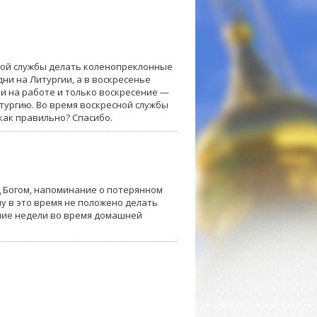
сной службы делать коленопреклонные
дни на Литургии, а в воскресенье
чи на работе и только воскресение —
тургию. Во время воскресной службы
как правильно? Спасибо.
д Богом, напоминание о потерянном
му в это время не положено делать
ние недели во время домашней