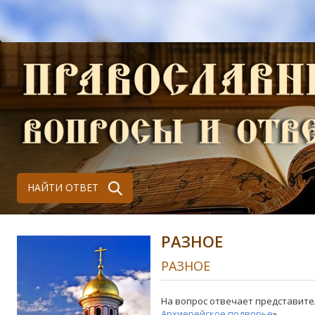
НАЙТИ ОТВЕТ
РАЗНОЕ
РАЗНОЕ
На вопрос отвечает представите
Архиерейское подворье
»