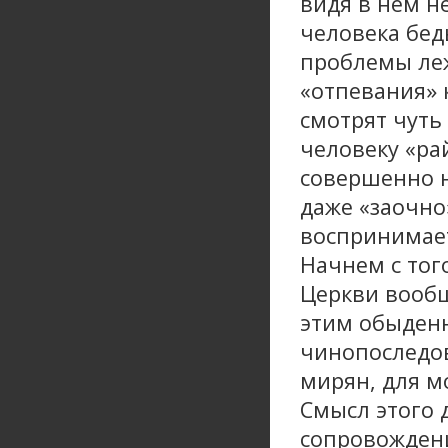
видя в нем н
человека бед
проблемы ле
«отпевания» к
смотрят чуть
человеку «ра
совершенно н
даже «заочно
воспринимает
Начнем с тог
Церкви вообщ
этим обыден
чинопоследов
мирян, для м
Смысл этого 
сопровождени