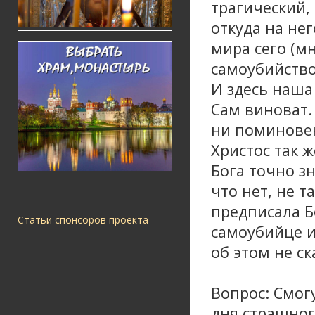
трагический,
откуда на не
мира сего (м
самоубийство
И здесь наша 
Сам виноват.
ни поминовен
Христос так ж
Бога точно зн
что нет, не 
предписала Б
Статьи спонсоров проекта
самоубийце и
об этом не с
Вопрос: Смогу
дня страшног