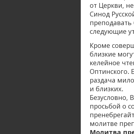
от Церкви, н
Синод Русско
преподавать 
следующие у
Кроме совер
близкие могу
келейное чте
Оптинского. 
раздача мило
и близких.
Безусловно, 
просьбой о с
пренебрегайт
молитве преп
Молитва пре