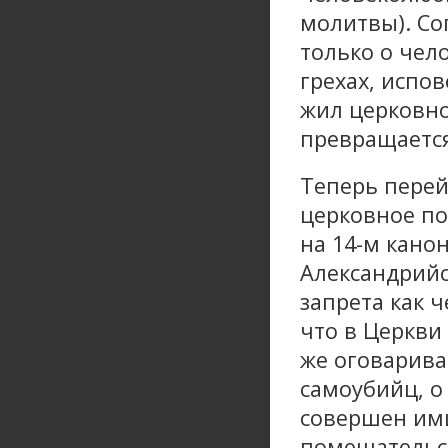
молитвы). Со
только о чел
грехах, испо
жил церковно
превращается
Теперь перей
церковное по
на 14-м кано
Александрийск
запрета как ч
что в Церкви
же оговарива
самоубийц, о
совершен ими
помешательст