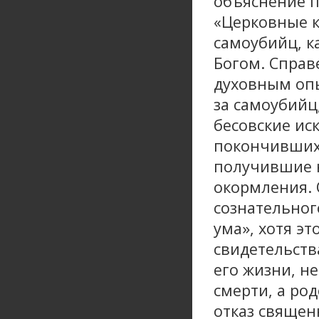
объяснение п
«Церковные 
самоубийц, к
Богом. Справ
духовным опы
за самоубийц
бесовские ис
покончивших 
получившие н
окормления. 
сознательног
ума», хотя э
свидетельств
его жизни, н
смерти, а ро
отказ священ