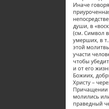
Иначе говоря
приуроченная
непосредстве
души, в «вос
(см. Символ 
умерших, в т
этой молитв
участи челов
чтобы убедит
и от его жиз
Божиих, добр
Христу – чере
Причащении Т
молились или
праведный че