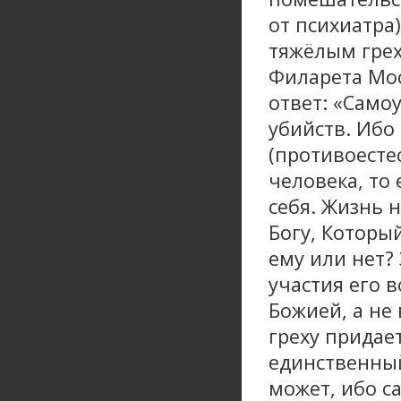
от психиатра
тяжёлым грех
Филарета Мос
ответ: «Само
убийств. Ибо
(противоесте
человека, то
себя. Жизнь 
Богу, Которы
ему или нет?
участия его в
Божией, а не
греху придает
единственный
может, ибо с