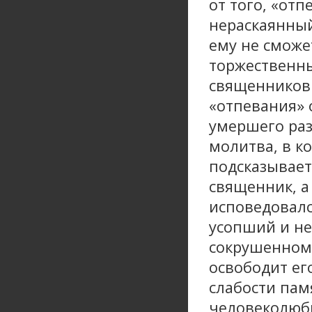
от того, «от
нераскаянный
ему не сможе
торжественны
священников…
«отпевания» 
умершего раз
молитва, в к
подсказывает
священник, а
исповедовался
усопший и не 
сокрушенном п
освободит его
слабости пам
человеколюби