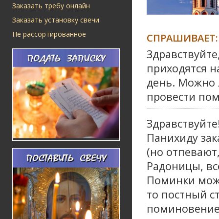
Заказать требу онлайн
Заказать установку свечи
Не рассортированное
СПРАШИВАЕТ:
Здравствуйте,
приходятся н
день. Можно 
провести по
Здравствуйте
Панихиду зак
(но отпевают,
Радоницы, все
Поминки може
то постный с
поминовение 