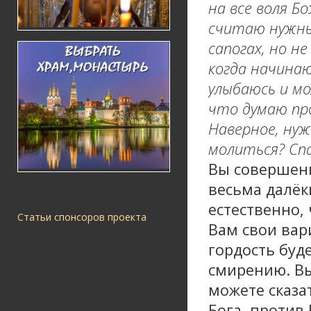
на все воля Б
считаю нужным
сапогах, но н
когда начина
улыбаюсь и мо
что думаю про
Наверное, нуж
молиться? Спа
Вы совершенн
весьма далёк
естественно,
Статьи спонсоров проекта
Вам свои вар
гордость буде
смирению. Вы
можете сказа
Бога, против 