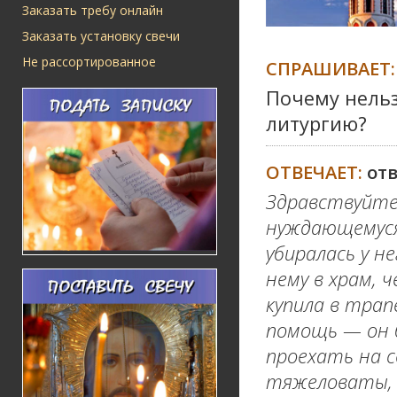
Заказать требу онлайн
Заказать установку свечи
Не рассортированное
СПРАШИВАЕТ:
Почему нельз
литургию?
ОТВЕЧАЕТ:
от
Здравствуйте!
нуждающемуся 
убиралась у не
нему в храм, 
купила в трап
помощь — он б
проехать на с
тяжеловаты, а