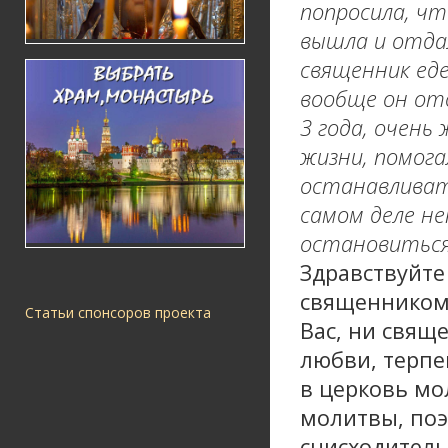
попросила, чт
вышла и отдал
священник еде
вообще он ото
3 года, очень
жизни, помога
останавливать
самом деле не
остановитьс
Здравствуйте
священником 
Статьи спонсоров проекта
Вас, ни свящ
любви, терпе
в церковь мо
молитвы, поэ
снисходитель