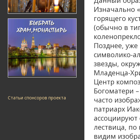
Данный образ
Изначально «
горящего кус
(обычно в ти
коленопрекл
Позднее, уже
символико-ал
звезды, окру
Младенца-Хри
Центр компо
Богоматери –
Статьи спонсоров проекта
часто изобра
патриарх Иак
ассоциируют 
лествица, по
видим изобра