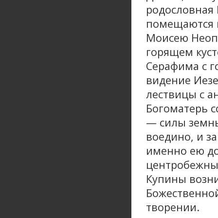
родословная 
помещаются 
Моисею Неоп
горящем куст
Серафима с г
видение Иезе
лествицы с а
Богоматерь с
— силы земны
воедино, и з
именно ею д
центробежные
Купины возни
Божественной
творении.