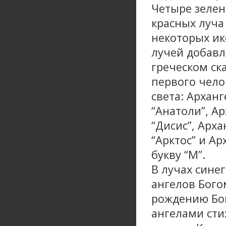
Четыре зелены
красных луча
некоторых ик
лучей добавл
греческом ск
первого чело
света: Арханг
“Анатоли”, А
“Дисис”, Арх
“Арктос” и А
букву “М”.
В лучах сине
ангелов Бого
рождению Бог
ангелами сти