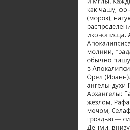
и мглы. Кажд
как чашу, фо
(мороз), нагу
распределени
иконописца. 
Апокалипсиса
молнии, град
обычно пишут
в Апокалипсис
Орел (Иоанн)
ангелы-духи 
Архангелы: Г
жезлом, Рафа
мечом, Селаф
гроздью — си
Денми, внизу