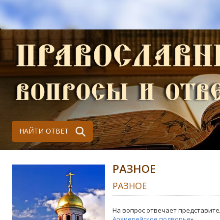
НАЙТИ ОТВЕТ
РАЗНОЕ
РАЗНОЕ
На вопрос отвечает представите
Архиерейское подворье
»