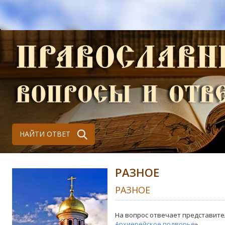
НАЙТИ ОТВЕТ
РАЗНОЕ
РАЗНОЕ
На вопрос отвечает представите
Архиерейское подворье
»