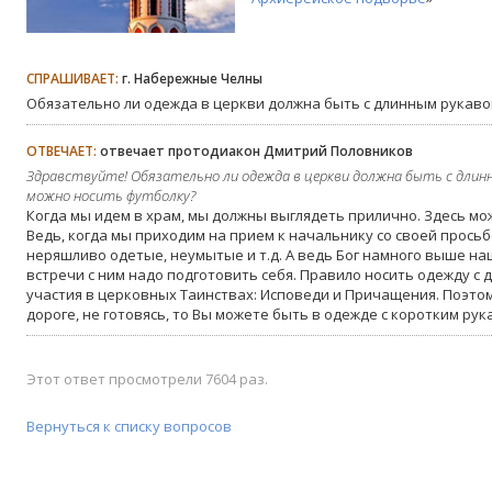
СПРАШИВАЕТ:
г. Набережные Челны
Обязательно ли одежда в церкви должна быть с длинным рукаво
ОТВЕЧАЕТ:
отвечает протодиакон Дмитрий Половников
Здравствуйте! Обязательно ли одежда в церкви должна быть с длинн
можно носить футболку?
Когда мы идем в храм, мы должны выглядеть прилично. Здесь мо
Ведь, когда мы приходим на прием к начальнику со своей просьб
неряшливо одетые, неумытые и т.д. А ведь Бог намного выше на
встречи с ним надо подготовить себя. Правило носить одежду с 
участия в церковных Таинствах: Исповеди и Причащения. Поэтом
дороге, не готовясь, то Вы можете быть в одежде с коротким рук
Этот ответ просмотрели 7604 раз.
Вернуться к списку вопросов