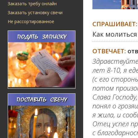
Заказать требу онлайн
Заказать установку свечи
Не рассортированное
СПРАШИВАЕТ:
Как молиться
ОТВЕЧАЕТ:
от
Здравствуйте!
лет 8-10, я е
(с его сторон
потом произо
Слава Господу
понял о грозя
я жила, и соо
Отец успел п
с благодарно