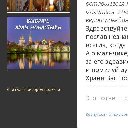
оставшегося 
молиться о нем
вероисповедан
Здравствуйте
послав незна
всегда, когда
А о мальчике,
за его здрав
и помилуй ду
Храни Вас Го
Статьи спонсоров проекта
Этот ответ пр
Вернуться к списку во