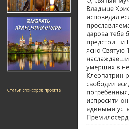
О, святый му
Владыце Хрис
исповедал ес
прославляема
дарова тебе 
предстоиши Е
ясно Святую 
наслаждаешис
умерших в не
Клеопатрин 
свободил еси
Статьи спонсоров проекта
погребенныя
испросити он
едиными уст
Премилосердн