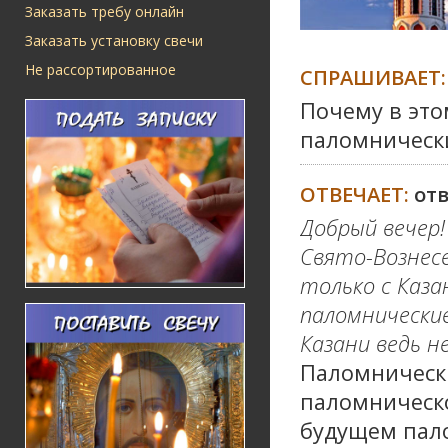
Заказать требу онлайн
Заказать установку свечи
Не рассортированное
СПРАШИВАЕТ:
Почему в это
паломнически
ОТВЕЧАЕТ:
от
Добрый вечер!
Свято-Вознесе
только с Каза
паломнические
Казани ведь н
Паломнически
паломническо
будущем пал