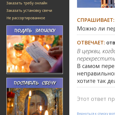
Заказать требу онлайн
Заказать установку свечи
Не рассортированное
СПРАШИВАЕТ:
Можно ли пер
ОТВЕЧАЕТ:
от
В церкви, ког
перекрестить
В самом пер
неправильног
хотите так де
Этот ответ пр
Вернуться к списку во