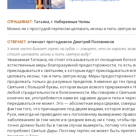
СПРАШИВАЕТ:
Татьяна, г. Набережные Челны
Можно ли с простудой-герпесом целовать иконы и пить святую в
ОТВЕЧАЕТ:
отвечает протодиакон Дмитрий Половников
У меня часто бывает герпес на губах — говорят, что он заразен, мож
стоит целовать иконы и пить святую воду?
Уважаемая Татиана, не стоит отказываться от посещения богосл
естественные меры благоразумной предосторожности, то есть в
прикладываться к святыням, к которым идут прикладываться все
целовать иконы, так и пить святую воду. Меры предосторожнос
продолжать только до разумных пределов. А именно до тех преде
Святыня с большой буквы, которая выше всякого приражения к Н
любой страдательности и болезненности. Мы говорим о Святыне 
конечно же, употребляются нами во здравие души и тела и чер
передаваться не может. Это — абсолютная вера Церкви, сове
фактом того, что причащение под двумя видами, которое всегда
Руси, никогда не приводило ни к поголовному вымиранию прав
заболеваниях (в том числе и в средние века), ни к тому, чтобы 
точно должно было бы в таком случае вымереть, потому что вся
потребляет Святые Дары. Поэтому герпес не может быть препя
Христовых Таин.