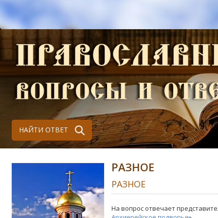
НАЙТИ ОТВЕТ
РАЗНОЕ
РАЗНОЕ
На вопрос отвечает представите
Архиерейское подворье
»