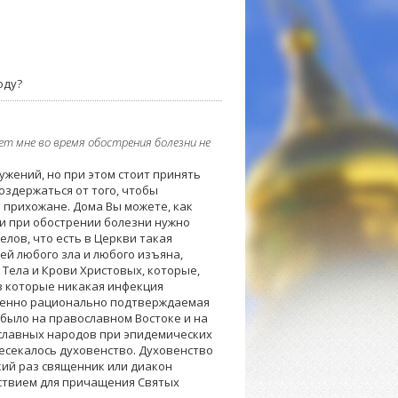
оду?
ет мне во время обострения болезни не
ужений, но при этом стоит принять
оздержаться от того, чтобы
 прихожане. Дома Вы можете, как
ти при обострении болезни нужно
лов, что есть в Церкви такая
ей любого зла и любого изъяна,
Тела и Крови Христовых, которые,
ез которые никакая инфекция
ршенно рационально подтверждаемая
 было на православном Востоке и на
ославных народов при эпидемических
пресекалось духовенство. Духовенство
кий раз священник или диакон
тствием для причащения Святых