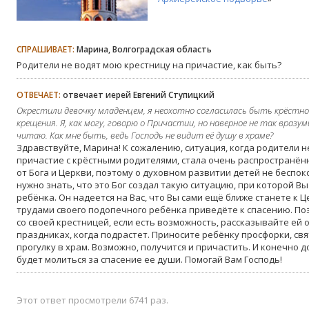
СПРАШИВАЕТ:
Марина, Волгоградская область
Родители не водят мою крестницу на причастие, как быть?
ОТВЕЧАЕТ:
отвечает иерей Евгений Ступицкий
Окрестили девочку младенцем, я неохотно согласилась быть крёстной
крещения. Я, как могу, говорю о Причастии, но наверное не так вра
читаю. Как мне быть, ведь Господь не видит её душу в храме?
Здравствуйте, Марина! К сожалению, ситуация, когда родители н
причастие с крёстными родителями, стала очень распространён
от Бога и Церкви, поэтому о духовном развитии детей не беспоко
нужно знать, что это Бог создал такую ситуацию, при которой В
ребёнка. Он надеется на Вас, что Вы сами ещё ближе станете к 
трудами своего подопечного ребёнка приведёте к спасению. По
со своей крестницей, если есть возможность, рассказывайте ей о
праздниках, когда подрастет. Приносите ребёнку просфорки, свя
прогулку в храм. Возможно, получится и причастить. И конечно 
будет молиться за спасение ее души. Помогай Вам Господь!
Этот ответ просмотрели 6741 раз.