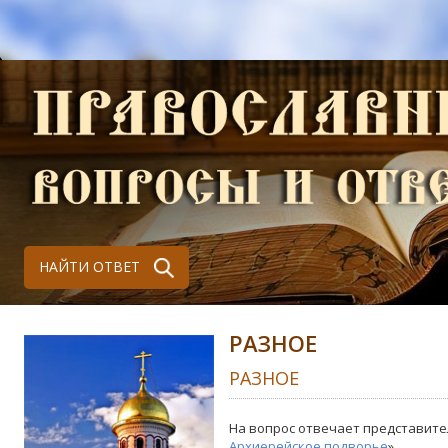
НАЙТИ ОТВЕТ
РАЗНОЕ
РАЗНОЕ
На вопрос отвечает представите
Архиерейское подворье
»