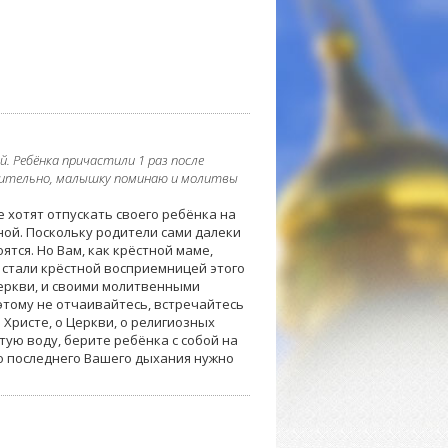
. Ребёнка причастили 1 раз после
зумительно, малышку поминаю и молитвы
е хотят отпускать своего ребёнка на
ной. Поскольку родители сами далеки
ятся. Но Вам, как крёстной маме,
ы стали крёстной восприемницей этого
Церкви, и своими молитвенными
этому не отчаивайтесь, встречайтесь
 Христе, о Церкви, о религиозных
тую воду, берите ребёнка с собой на
до последнего Вашего дыхания нужно