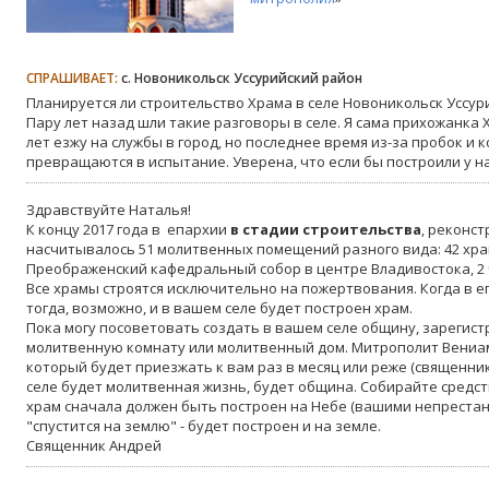
СПРАШИВАЕТ:
с. Новоникольск Уссурийский район
Планируется ли строительство Храма в селе Новоникольск Уссурий
Пару лет назад шли такие разговоры в селе. Я сама прихожанка
лет езжу на службы в город, но последнее время из-за пробок и
превращаются в испытание. Уверена, что если бы построили у на
Здравствуйте Наталья!
К концу 2017 года в епархии
в стадии строительства
, реконс
насчитывалось 51 молитвенных помещений разного вида: 42 храм
Преображенский кафедральный собор в центре Владивостока, 2 
Все храмы строятся исключительно на пожертвования. Когда в е
тогда, возможно, и в вашем селе будет построен храм.
Пока могу посоветовать создать в вашем селе общину, зарегист
молитвенную комнату или молитвенный дом. Митрополит Вениа
который будет приезжать к вам раз в месяц или реже (священнико
селе будет молитвенная жизнь, будет община. Собирайте средств
храм сначала должен быть построен на Небе (вашими непрестан
"спустится на землю" - будет построен и на земле.
Священник Андрей