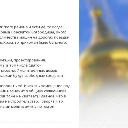
ского района и если да, то когда?
 Храма Пресвятой Богородицы, много
 количества машин на дорогах поездки
с Храм, то прихожан было бы много.
трукции, проектирования,
а, в том числе Свято-
часовни, 7 молитвенных домов.
пархии будут свободные средства -
рировать её. И искать помещение под
мин назначит в общину священника,
в тоже не хватает). Главное, что в
а на строительство. Говорят, что
ными молитвами), а потом он