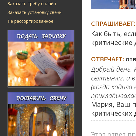
Заказать требу онлайн
Заказать установку свечи
Не рассортированное
СПРАШИВАЕТ:
Как быть, есл
критические 
ОТВЕЧАЕТ:
от
Добрый день. 
святыням, и в
(когда ходила 
прикладывала
Мария, Ваш п
критических 
Этот ответ пр