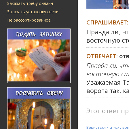
Заказать требу онлайн
Заказать установку свечи
Не рассортированное
СПРАШИВАЕТ:
Правда ли, ч
восточную ст
ОТВЕЧАЕТ:
от
Правда ли, чт
восточную с
Уважаемая Та
ворота так, к
Этот ответ пр
Вернуться к списку во